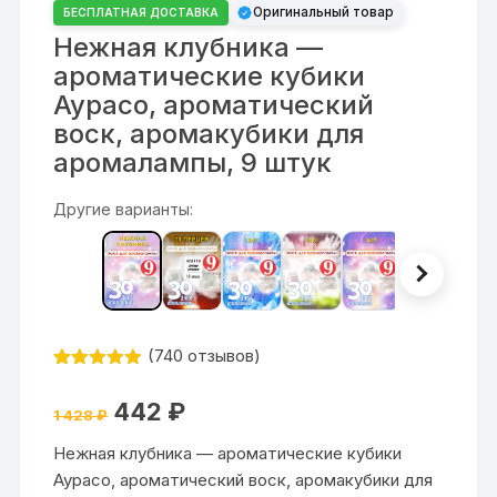
Оригинальный товар
БЕСПЛАТНАЯ ДОСТАВКА
Нежная клубника —
ароматические кубики
Аурасо, ароматический
воск, аромакубики для
аромалампы, 9 штук
Другие варианты:
(
740
отзывов)
Рейтинг
740
4.84
из 5
Первоначальная
Текущая
442
₽
на основе
1 428
₽
цена
цена:
опроса
составляла
442 ₽.
пользовате
Нежная клубника — ароматические кубики
1
лей
428 ₽.
Аурасо, ароматический воск, аромакубики для