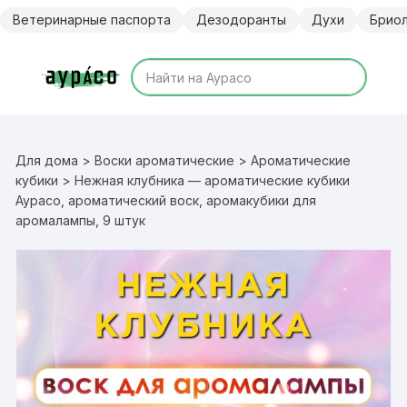
Перейти
Ветеринарные паспорта
Дезодоранты
Духи
Брио
к
содержимому
Для дома
>
Воски ароматические
>
Ароматические
кубики
> Нежная клубника — ароматические кубики
Аурасо, ароматический воск, аромакубики для
аромалампы, 9 штук