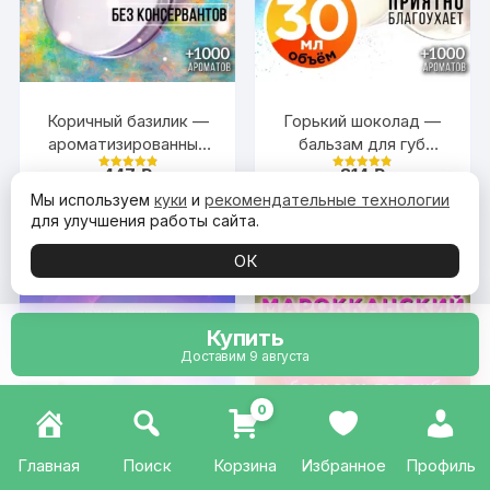
Коричный базилик —
Горький шоколад —
ароматизированный
бальзам для губ
тальк для тела
Аурасо, 30 мл
447
₽
814
₽
Оценка
Оценка
4.9
4.88
Мы используем
куки
и
рекомендательные технологии
из 5
из 5
КУПИТЬ
КУПИТЬ
для улучшения работы сайта.
ОК
Купить
Доставим 9 августа
0
Главная
Поиск
Корзина
Избранное
Профиль