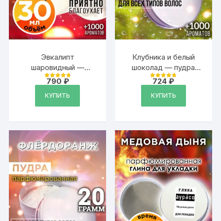
Эвкалипт
Клубника и белый
шаровидный —
шоколад — пудра
бальзам для губ, 30
для объёма волос,
790
₽
724
₽
Оценка
Оценка
мл
20 гр
4.88
4.79
из 5
из 5
КУПИТЬ
КУПИТЬ