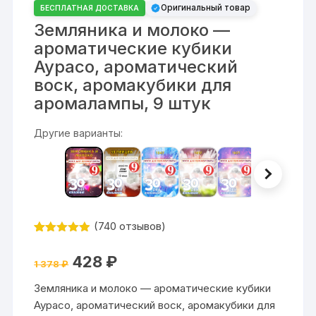
Оригинальный товар
БЕСПЛАТНАЯ ДОСТАВКА
Земляника и молоко —
ароматические кубики
Аурасо, ароматический
воск, аромакубики для
аромалампы, 9 штук
Другие варианты:
(
740
отзывов)
Рейтинг
740
4.84
из 5
Первоначальная
Текущая
428
₽
на основе
1 378
₽
цена
цена:
опроса
составляла
428 ₽.
пользовате
Земляника и молоко — ароматические кубики
1
лей
378 ₽.
Аурасо, ароматический воск, аромакубики для