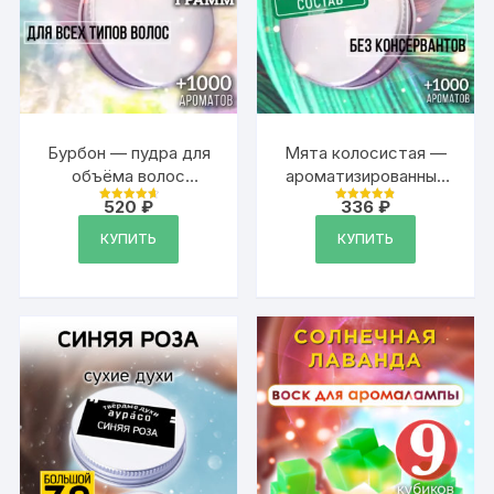
Бурбон — пудра для
Мята колосистая —
объёма волос
ароматизированный
Аурасо, 20 гр
тальк для тела
520
₽
336
₽
Оценка
Оценка
4.79
4.9
из 5
из 5
КУПИТЬ
КУПИТЬ