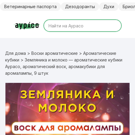
Перейти
Ветеринарные паспорта
Дезодоранты
Духи
Брио
к
содержимому
Для дома
>
Воски ароматические
>
Ароматические
кубики
> Земляника и молоко — ароматические кубики
Аурасо, ароматический воск, аромакубики для
аромалампы, 9 штук