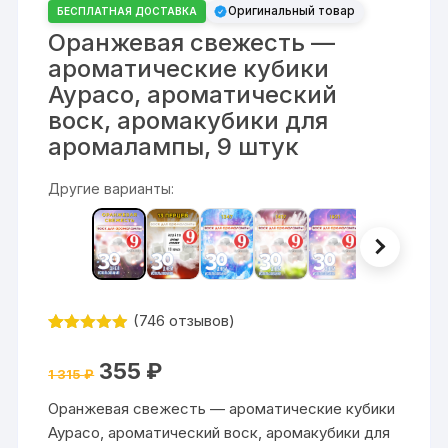
Оригинальный товар
БЕСПЛАТНАЯ ДОСТАВКА
Оранжевая свежесть —
ароматические кубики
Аурасо, ароматический
воск, аромакубики для
аромалампы, 9 штук
Другие варианты:
(
746
отзывов)
Рейтинг
746
4.84
из 5
Первоначальная
Текущая
355
₽
на основе
1 315
₽
цена
цена:
опроса
составляла
355 ₽.
пользовате
Оранжевая свежесть — ароматические кубики
1
лей
315 ₽.
Аурасо, ароматический воск, аромакубики для