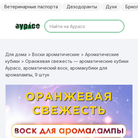
Перейти
Ветеринарные паспорта
Дезодоранты
Духи
Брио
к
содержимому
Для дома
>
Воски ароматические
>
Ароматические
кубики
> Оранжевая свежесть — ароматические кубики
Аурасо, ароматический воск, аромакубики для
аромалампы, 9 штук