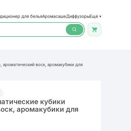
диционер для белья
Аромасаше
Диффузоры
Ещё
▾
, ароматический воск, аромакубики для
атические кубики
воск, аромакубики для