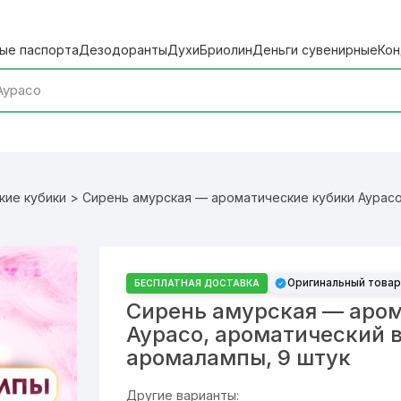
ые паспорта
Дезодоранты
Духи
Бриолин
Деньги сувенирные
Кон
кие кубики
> Сирень амурская — ароматические кубики Аурасо
Оригинальный товар
БЕСПЛАТНАЯ ДОСТАВКА
Сирень амурская — аром
Аурасо, ароматический 
аромалампы, 9 штук
Другие варианты: