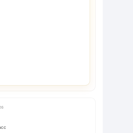
26
асс