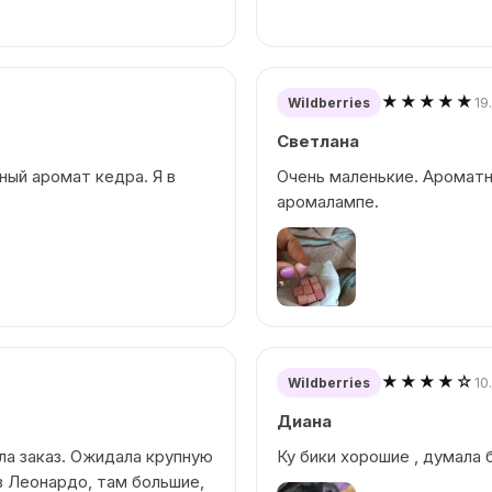
★★★★★
19
Wildberries
Светлана
ный аромат кедра. Я в
Очень маленькие. Ароматн
аромалампе.
★★★★☆
10
Wildberries
Диана
ила заказ. Ожидала крупную
Ку бики хорошие , думала 
в Леонардо, там большие,