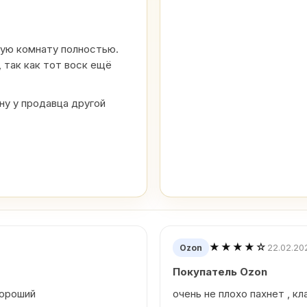
шую комнату полностью.
 так как тот воск ещё
у у продавца другой
★★★★☆
22.02.20
Ozon
Покупатель Ozon
хороший
очень не плохо пахнет , кл