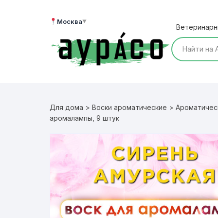
Перейти
к
Москва
▼
Ветеринарн
содержимому
Для дома
>
Воски ароматические
>
Ароматичес
аромалампы, 9 штук