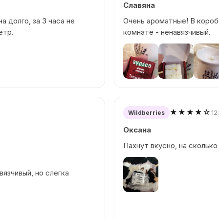
Славяна
а долго, за 3 часа не
Очень ароматные! В короб
етр.
комнате - ненавязчивый.
★★★★☆
12
Wildberries
Оксана
Пахнут вкусно, на сколько
вязчивый, но слегка