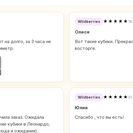
★★★★★
16
Wildberries
Олеся
 на долго, за 3 часа не
Вот такие кубики. Прекра
иметр.
восторге.
★★★★★
01
Wildberries
Юлия
учила заказ. Ожидала
Спасибо , что вы есть!
кие кубики в Леонардо,
сюда и ожидания).