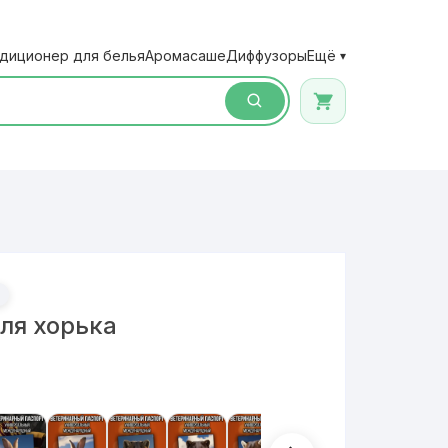
диционер для белья
Аромасаше
Диффузоры
Ещё
▾
ля хорька