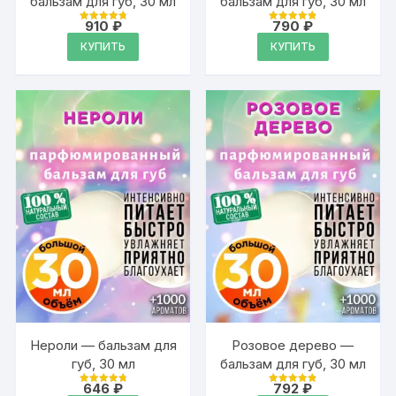
бальзам для губ, 30 мл
бальзам для губ, 30 мл
910
₽
790
₽
Оценка
Оценка
4.89
4.89
КУПИТЬ
КУПИТЬ
из 5
из 5
Нероли — бальзам для
Розовое дерево —
губ, 30 мл
бальзам для губ, 30 мл
646
₽
792
₽
Оценка
Оценка