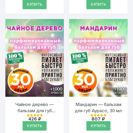
4.89
4.89
КУПИТЬ
КУПИТЬ
из 5
из 5
Чайное дерево —
Мандарин — бальзам
бальзам для губ
для губ Аурасо, 30 мл
Аурасо, 30 мл
426
₽
807
₽
Оценка
Оценка
4.89
4.89
КУПИТЬ
КУПИТЬ
из 5
из 5