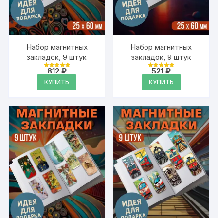
Набор магнитных
Набор магнитных
закладок, 9 штук
закладок, 9 штук
812
₽
521
₽
Оценка
Оценка
4.95
4.95
КУПИТЬ
КУПИТЬ
из 5
из 5