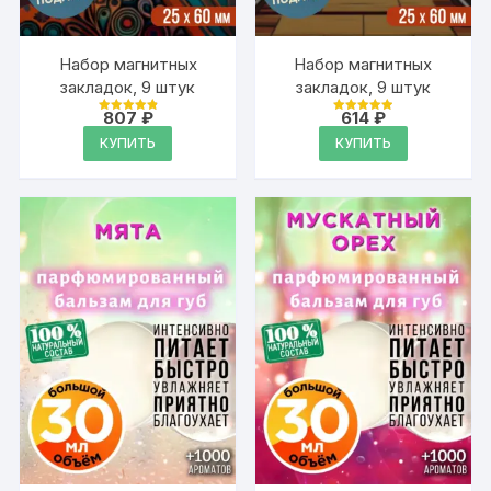
Набор магнитных
Набор магнитных
закладок, 9 штук
закладок, 9 штук
807
₽
614
₽
Оценка
Оценка
4.95
4.95
КУПИТЬ
КУПИТЬ
из 5
из 5