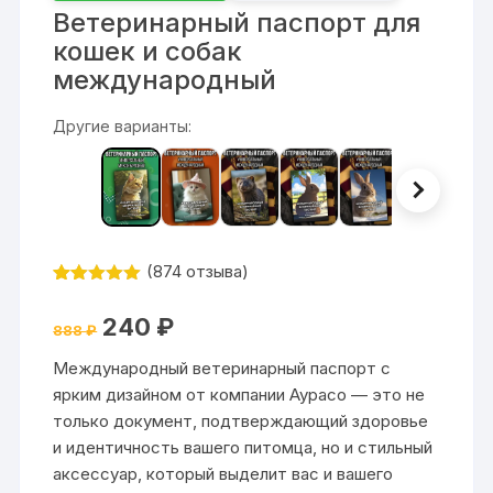
Ветеринарный паспорт для
кошек и собак
международный
Другие варианты:
(
874
отзыва)
Рейтинг
874
4.99
из 5
Первоначальная
Текущая
240
₽
на основе
888
₽
цена
цена:
опроса
составляла
240 ₽.
пользовател
Международный ветеринарный паспорт с
888 ₽.
ей
ярким дизайном от компании Аурасо — это не
только документ, подтверждающий здоровье
и идентичность вашего питомца, но и стильный
аксессуар, который выделит вас и вашего