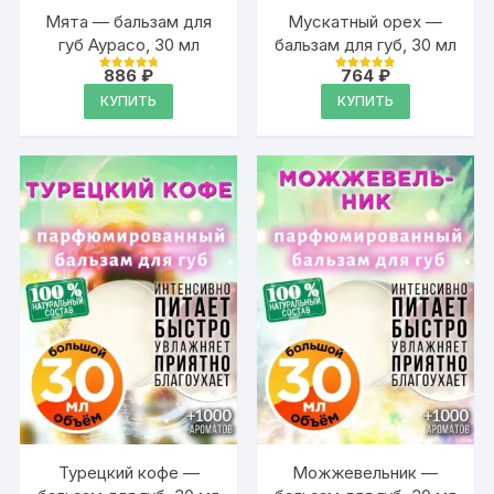
Мята — бальзам для
Мускатный орех —
губ Аурасо, 30 мл
бальзам для губ, 30 мл
886
₽
764
₽
Оценка
Оценка
4.89
4.89
КУПИТЬ
КУПИТЬ
из 5
из 5
Турецкий кофе —
Можжевельник —