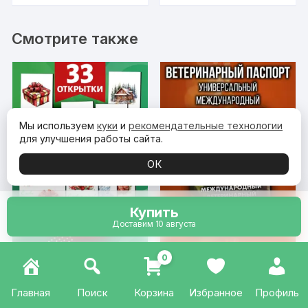
Смотрите также
Мы используем
куки
и
рекомендательные технологии
для улучшения работы сайта.
ОК
Купить
Доставим 10 августа
0
Открытки для
Ветеринарный
посткроссинга на
паспорт для хорька
Главная
Поиск
Корзина
Избранное
Профиль
Новый год, 33 шт.
международный
Первоначальна
Текущая
828
₽
319
₽
825
₽
Оценка
Оценка