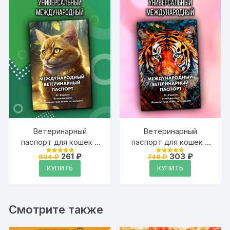
Ветеринарный
Ветеринарный
паспорт для кошек и
паспорт для кошек и
собак
собак
Первоначальная
Текущая
Первоначальная
Текущая
261
₽
303
₽
824
₽
748
₽
Оценка
Оценка
международный
цена
цена:
международный
цена
цена:
4.99
4.99
КУПИТЬ
КУПИТЬ
из 5
из 5
составляла
261 ₽.
составляла
303 ₽.
824 ₽.
748 ₽.
Смотрите также