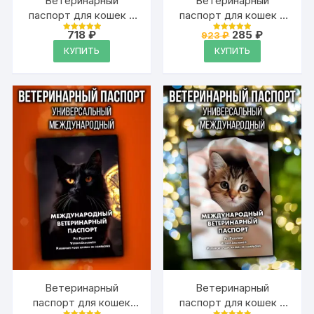
Ветеринарный
Ветеринарный
паспорт для кошек и
паспорт для кошек и
собак
собак
Первоначальна
Текущая
718
₽
285
₽
923
₽
Оценка
Оценка
международный
международный
цена
цена:
4.99
4.99
КУПИТЬ
КУПИТЬ
из 5
из 5
составляла
285 ₽.
923 ₽.
Ветеринарный
Ветеринарный
паспорт для кошек
паспорт для кошек и