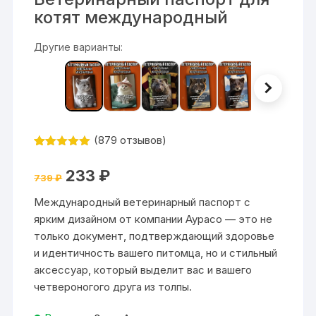
котят международный
Другие варианты:
(
879
отзывов)
Рейтинг
879
4.99
из 5
Первоначальная
Текущая
233
₽
на основе
739
₽
цена
цена:
опроса
составляла
233 ₽.
пользовател
Международный ветеринарный паспорт с
739 ₽.
ей
ярким дизайном от компании Аурасо — это не
только документ, подтверждающий здоровье
и идентичность вашего питомца, но и стильный
аксессуар, который выделит вас и вашего
четвероногого друга из толпы.