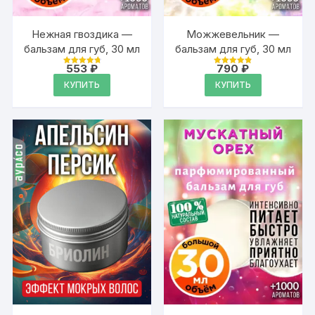
Нежная гвоздика —
Можжевельник —
бальзам для губ, 30 мл
бальзам для губ, 30 мл
553
₽
790
₽
Оценка
Оценка
4.88
4.88
КУПИТЬ
КУПИТЬ
из 5
из 5