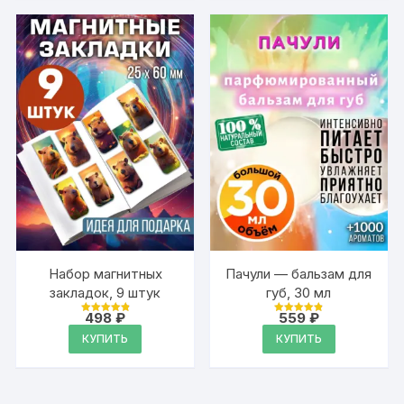
Набор магнитных
Пачули — бальзам для
закладок, 9 штук
губ, 30 мл
498
₽
559
₽
Оценка
Оценка
4.95
4.88
КУПИТЬ
КУПИТЬ
из 5
из 5