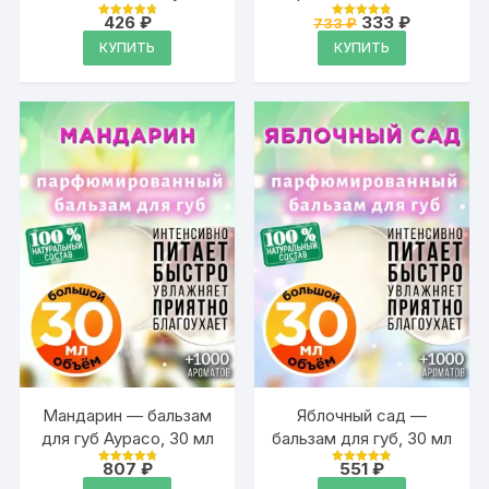
Аурасо, 30 мл
Аурасо средней
Первоначальная
Текущая
426
₽
333
₽
733
₽
Оценка
Оценка
фиксации
цена
цена:
4.88
4.9
КУПИТЬ
КУПИТЬ
из 5
из 5
составляла
333 ₽.
733 ₽.
Мандарин — бальзам
Яблочный сад —
для губ Аурасо, 30 мл
бальзам для губ, 30 мл
807
₽
551
₽
Оценка
Оценка
4.88
4.88