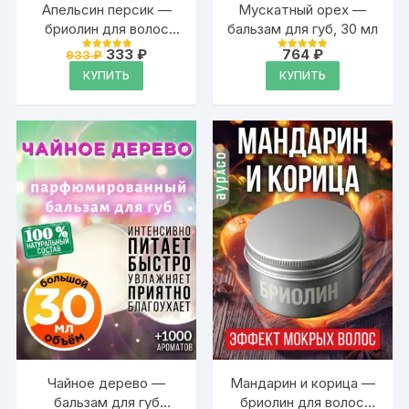
Апельсин персик —
Мускатный орех —
бриолин для волос
бальзам для губ, 30 мл
Аурасо средней
Первоначальная
Текущая
333
₽
764
₽
933
₽
Оценка
Оценка
фиксации
цена
цена:
4.9
4.88
КУПИТЬ
КУПИТЬ
из 5
из 5
составляла
333 ₽.
933 ₽.
Чайное дерево —
Мандарин и корица —
бальзам для губ
бриолин для волос