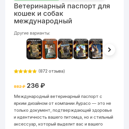
Ветеринарный паспорт для
кошек и собак
международный
Другие варианты:
(
872
отзыва)
Рейтинг
872
4.99
из 5
Первоначальная
Текущая
236
₽
на основе
882
₽
цена
цена:
опроса
составляла
236 ₽.
пользовател
Международный ветеринарный паспорт с
882 ₽.
ей
ярким дизайном от компании Аурасо — это не
только документ, подтверждающий здоровье
и идентичность вашего питомца, но и стильный
аксессуар, который выделит вас и вашего