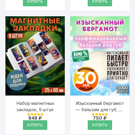
КУПИТЬ
КУПИТЬ
из 5
из 5
Набор магнитных
Изысканный бергамот
закладок, 9 штук
— бальзам для губ, 30
мл
848
₽
750
₽
Оценка
Оценка
4.95
4.88
КУПИТЬ
КУПИТЬ
из 5
из 5