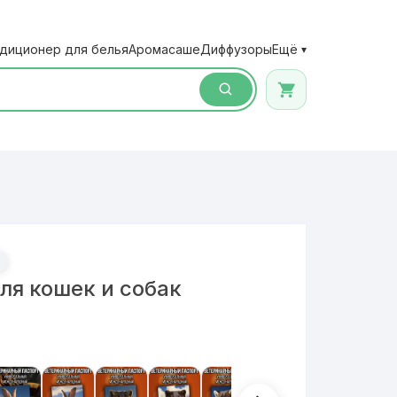
диционер для белья
Аромасаше
Диффузоры
Ещё
▾
ля кошек и собак