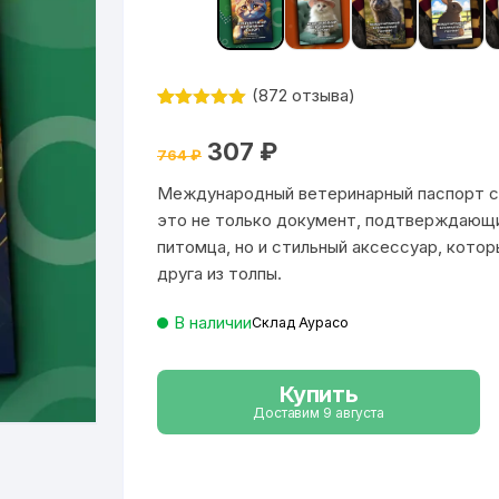
(
872
отзыва)
Рейтинг
872
4.99
из 5
Первоначальная
Текущая
307
₽
на основе
764
₽
цена
цена:
опроса
составляла
307 ₽.
пользовател
Международный ветеринарный паспорт с 
764 ₽.
ей
это не только документ, подтверждающи
питомца, но и стильный аксессуар, котор
друга из толпы.
В наличии
Склад Аурасо
Купить
Доставим 9 августа