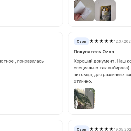
★★★★★
12.07.20
Ozon
Покупатель Ozon
отное , понравилась
Хороший документ. Наш ко
специально так выбирала) 
питомца, для различных за
отлично.
★★★★★
19.05.20
Ozon