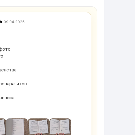
★
09.04.2026
а
 фото
го
ешенства
кзопаразитов
ование