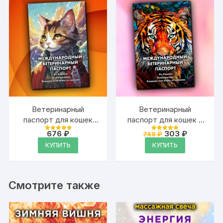
Ветеринарный
Ветеринарный
паспорт для кошек
паспорт для кошек и
международный
собак
Первоначальная
Текущая
676
₽
303
₽
748
₽
Оценка
Оценка
международный
цена
цена:
4.99
4.99
КУПИТЬ
КУПИТЬ
из 5
из 5
составляла
303 ₽.
748 ₽.
Смотрите также