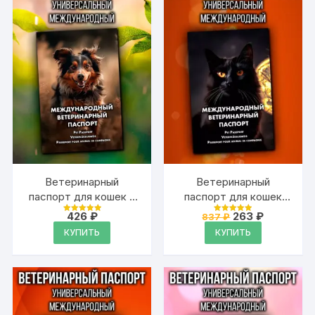
Ветеринарный
Ветеринарный
паспорт для кошек и
паспорт для кошек
собак
международный
Первоначальна
Текущая
426
₽
263
₽
837
₽
Оценка
Оценка
международный
цена
цена:
4.99
4.99
КУПИТЬ
КУПИТЬ
из 5
из 5
составляла
263 ₽.
837 ₽.