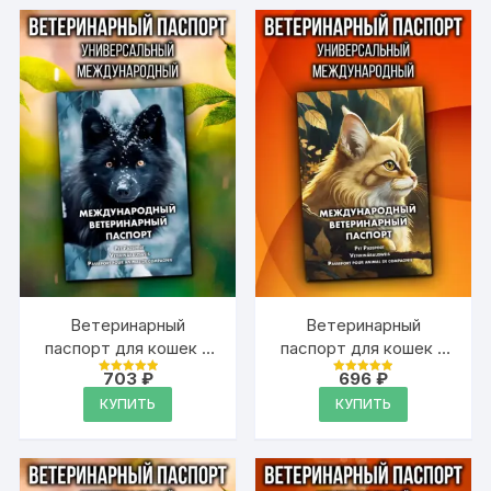
Ветеринарный
Ветеринарный
паспорт для кошек и
паспорт для кошек и
собак
собак
703
₽
696
₽
Оценка
Оценка
международный
международный
4.99
4.99
КУПИТЬ
КУПИТЬ
из 5
из 5