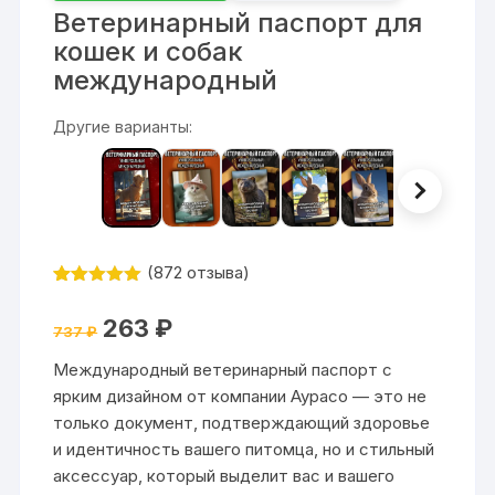
Ветеринарный паспорт для
кошек и собак
международный
Другие варианты:
(
872
отзыва)
Рейтинг
872
4.99
из 5
Первоначальная
Текущая
263
₽
на основе
737
₽
цена
цена:
опроса
составляла
263 ₽.
пользовател
Международный ветеринарный паспорт с
737 ₽.
ей
ярким дизайном от компании Аурасо — это не
только документ, подтверждающий здоровье
и идентичность вашего питомца, но и стильный
аксессуар, который выделит вас и вашего