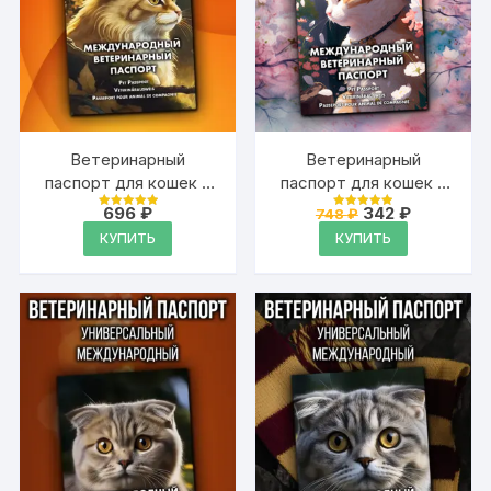
Ветеринарный
Ветеринарный
паспорт для кошек и
паспорт для кошек и
собак
собак
Первоначальная
Текущая
696
₽
342
₽
748
₽
Оценка
Оценка
международный
международный
цена
цена:
4.99
4.99
КУПИТЬ
КУПИТЬ
из 5
из 5
составляла
342 ₽.
748 ₽.