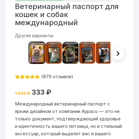
Ветеринарный паспорт для
кошек и собак
международный
Другие варианты:
(
879
отзывов)
Рейтинг
879
4.99
из 5
Первоначальная
Текущая
333
₽
на основе
1 333
₽
цена
цена:
опроса
составляла
333 ₽.
пользовател
Международный ветеринарный паспорт с
1
ей
333 ₽.
ярким дизайном от компании Аурасо — это не
только документ, подтверждающий здоровье
и идентичность вашего питомца, но и стильный
аксессуар, который выделит вас и вашего