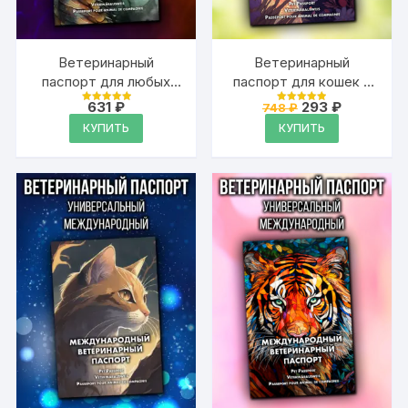
Ветеринарный
Ветеринарный
паспорт для любых
паспорт для кошек и
домашних животных
собак
Первоначальная
Текущая
631
₽
293
₽
748
₽
Оценка
Оценка
международный
цена
цена:
4.99
4.99
КУПИТЬ
КУПИТЬ
из 5
из 5
составляла
293 ₽.
748 ₽.