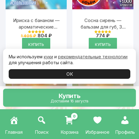
Ириска с бананом —
Сосна сирень —
ароматические
бальзам для губ, 30
кубики Аурасо,
мл
Первоначальная
Текущая
804
₽
774
₽
1 405
₽
Оценка
Оценка
ароматический воск,
цена
цена:
4.84
4.89
из 5
из 5
составляла
804 ₽.
КУПИТЬ
КУПИТЬ
аромакубики для
1
аромалампы, 9 штук
405 ₽.
Мы используем
куки
и
рекомендательные технологии
для улучшения работы сайта.
ОК
Купить
Доставим 16 августа
0
Главная
Поиск
Корзина
Избранное
Профиль