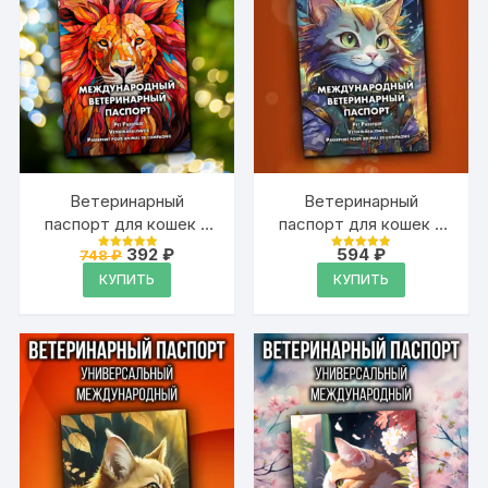
Ветеринарный
Ветеринарный
паспорт для кошек и
паспорт для кошек и
собак
собак
Первоначальная
Текущая
392
₽
594
₽
748
₽
Оценка
Оценка
международный
цена
цена:
международный
4.99
4.99
КУПИТЬ
КУПИТЬ
из 5
из 5
составляла
392 ₽.
748 ₽.