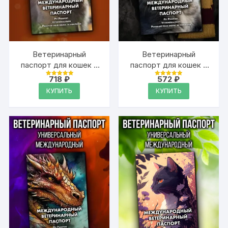
Ветеринарный
Ветеринарный
паспорт для кошек и
паспорт для кошек и
собак
собак
718
₽
572
₽
Оценка
Оценка
международный
международный
4.99
4.99
КУПИТЬ
КУПИТЬ
из 5
из 5