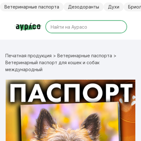
Перейти
Ветеринарные паспорта
Дезодоранты
Духи
Брио
к
содержимому
Печатная продукция
>
Ветеринарные паспорта
>
Ветеринарный паспорт для кошек и собак
международный