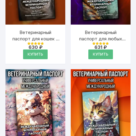
Ветеринарный
Ветеринарный
паспорт для кошек и
паспорт для любых
собак
домашних животных
630
₽
631
₽
Оценка
Оценка
международный
4.99
4.99
КУПИТЬ
КУПИТЬ
из 5
из 5