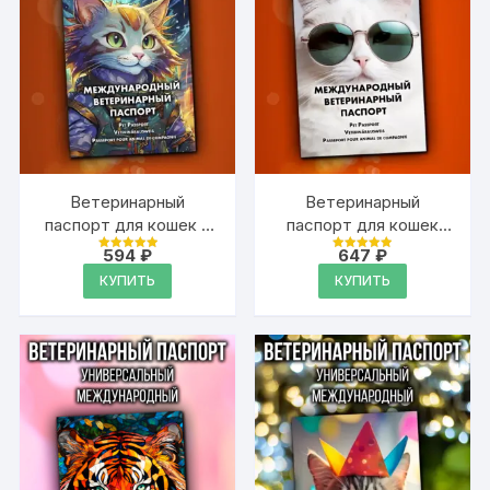
Ветеринарный
Ветеринарный
паспорт для кошек и
паспорт для кошек
собак
международный
594
₽
647
₽
Оценка
Оценка
международный
4.99
4.99
КУПИТЬ
КУПИТЬ
из 5
из 5