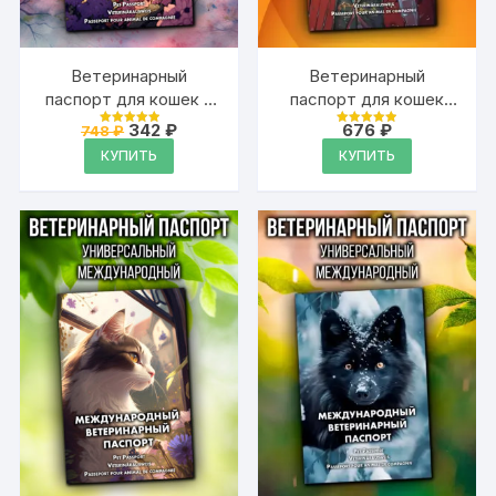
Ветеринарный
Ветеринарный
паспорт для кошек и
паспорт для кошек
собак
международный
Первоначальная
Текущая
342
₽
676
₽
748
₽
Оценка
Оценка
международный
цена
цена:
4.99
4.99
КУПИТЬ
КУПИТЬ
из 5
из 5
составляла
342 ₽.
748 ₽.