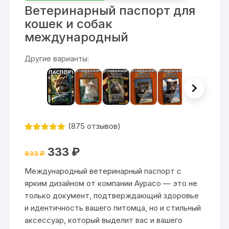
Ветеринарный паспорт для
кошек и собак
международный
Другие варианты:
(
875
отзывов)
Рейтинг
875
4.99
из 5
Первоначальная
Текущая
333
₽
на основе
933
₽
цена
цена:
опроса
составляла
333 ₽.
пользовател
Международный ветеринарный паспорт с
933 ₽.
ей
ярким дизайном от компании Аурасо — это не
только документ, подтверждающий здоровье
и идентичность вашего питомца, но и стильный
аксессуар, который выделит вас и вашего