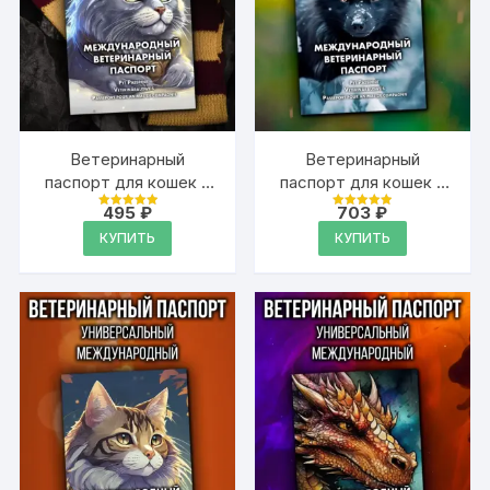
Ветеринарный
Ветеринарный
паспорт для кошек и
паспорт для кошек и
собак
собак
495
₽
703
₽
Оценка
Оценка
международный
международный
4.99
4.99
КУПИТЬ
КУПИТЬ
из 5
из 5