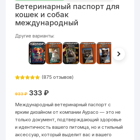
Ветеринарный паспорт для
кошек и собак
международный
Другие варианты:
(
875
отзывов)
Рейтинг
875
4.99
из 5
Первоначальная
Текущая
333
₽
на основе
933
₽
цена
цена:
опроса
составляла
333 ₽.
пользовател
Международный ветеринарный паспорт с
933 ₽.
ей
ярким дизайном от компании Аурасо — это не
только документ, подтверждающий здоровье
и идентичность вашего питомца, но и стильный
аксессуар, который выделит вас и вашего