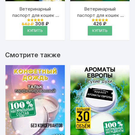
Ветеринарный
Ветеринарный
паспорт для кошек и
паспорт для кошек и
собак
собак
Первоначальная
Текущая
308
₽
426
₽
542
₽
Оценка
Оценка
международный
цена
цена:
международный
4.99
4.99
КУПИТЬ
КУПИТЬ
из 5
из 5
составляла
308 ₽.
542 ₽.
Смотрите также