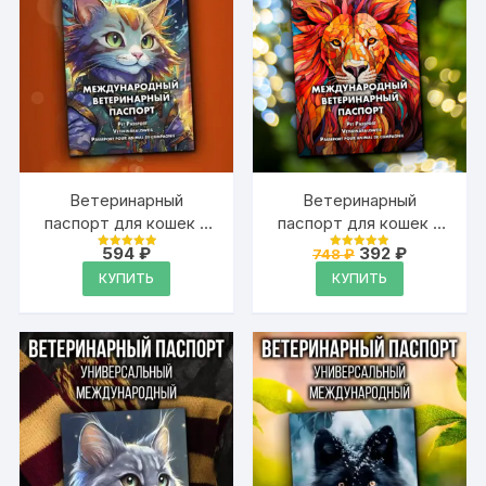
Ветеринарный
Ветеринарный
паспорт для кошек и
паспорт для кошек и
собак
собак
Первоначальная
Текущая
594
₽
392
₽
748
₽
Оценка
Оценка
международный
международный
цена
цена:
4.99
4.99
КУПИТЬ
КУПИТЬ
из 5
из 5
составляла
392 ₽.
748 ₽.