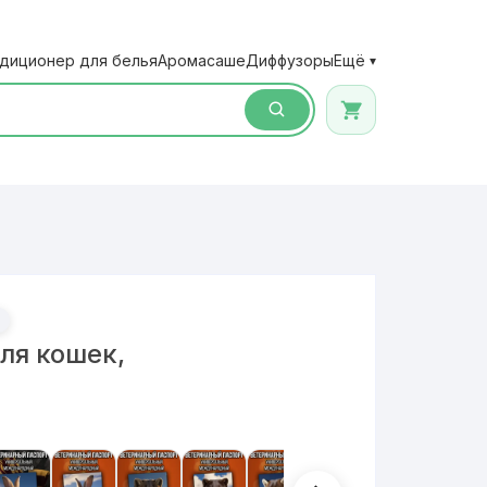
диционер для белья
Аромасаше
Диффузоры
Ещё
▾
ля кошек,