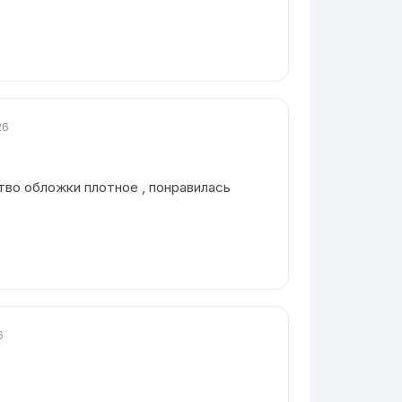
26
тво обложки плотное , понравилась
6