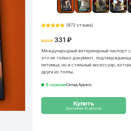
(
872
отзыва)
Рейтинг
872
4.99
из 5
Первоначальная
Текущая
331
₽
на основе
833
₽
цена
цена:
опроса
составляла
331 ₽.
пользовател
Международный ветеринарный паспорт с 
833 ₽.
ей
это не только документ, подтверждающи
питомца, но и стильный аксессуар, котор
друга из толпы.
В наличии
Склад Аурасо
Купить
Доставим 10 августа