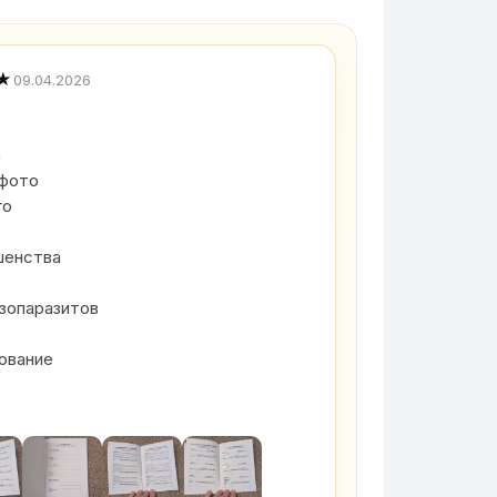
★
09.04.2026
а
 фото
го
ешенства
кзопаразитов
ование