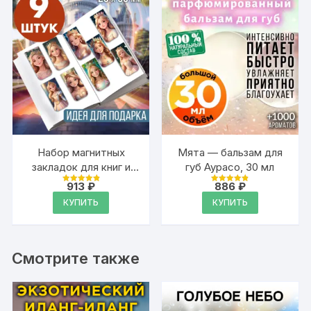
Набор магнитных
Мята — бальзам для
закладок для книг и
губ Аурасо, 30 мл
учебников, 9 штук
913
₽
886
₽
Оценка
Оценка
4.95
4.89
КУПИТЬ
КУПИТЬ
из 5
из 5
Смотрите также