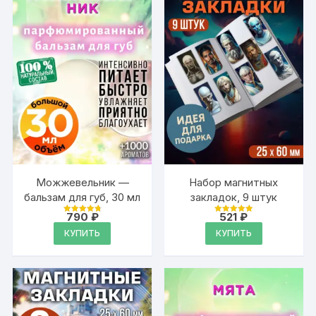
Можжевельник —
Набор магнитных
бальзам для губ, 30 мл
закладок, 9 штук
790
₽
521
₽
Оценка
Оценка
4.89
4.95
КУПИТЬ
КУПИТЬ
из 5
из 5