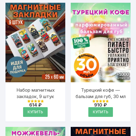
Набор магнитных
Турецкий кофе —
закладок, 9 штук
бальзам для губ, 30 мл
614
₽
910
₽
Оценка
Оценка
4.95
4.89
КУПИТЬ
КУПИТЬ
из 5
из 5