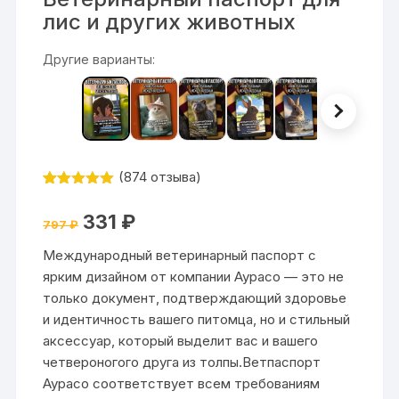
лис и других животных
Другие варианты:
(
874
отзыва)
Рейтинг
874
4.99
из 5
Первоначальная
Текущая
331
₽
на основе
797
₽
цена
цена:
опроса
составляла
331 ₽.
пользовател
Международный ветеринарный паспорт с
797 ₽.
ей
ярким дизайном от компании Аурасо — это не
только документ, подтверждающий здоровье
и идентичность вашего питомца, но и стильный
аксессуар, который выделит вас и вашего
четвероногого друга из толпы.Ветпаспорт
Аурасо соответствует всем требованиям