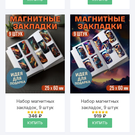
составляла
333 ₽.
933 ₽.
Набор магнитных
Набор магнитных
закладок, 9 штук
закладок, 9 штук
346
₽
919
₽
Оценка
Оценка
4.95
4.95
КУПИТЬ
КУПИТЬ
из 5
из 5