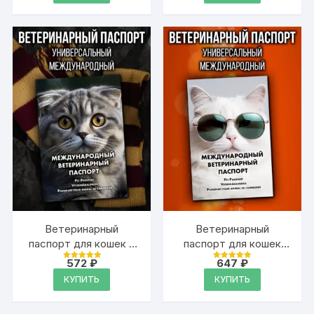
748 ₽.
Ветеринарный
Ветеринарный
паспорт для кошек и
паспорт для кошек
собак
международный
572
₽
647
₽
Оценка
Оценка
международный
4.99
4.99
КУПИТЬ
КУПИТЬ
из 5
из 5