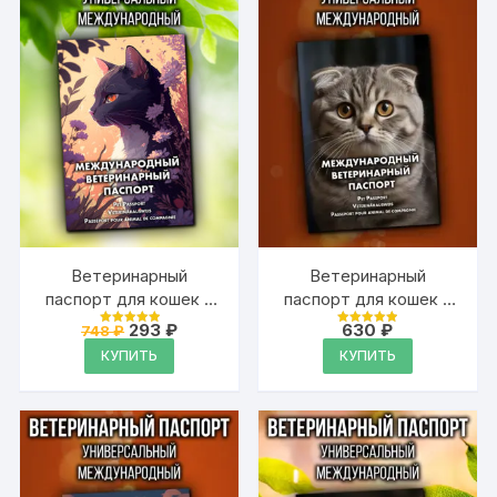
Ветеринарный
Ветеринарный
паспорт для кошек и
паспорт для кошек и
собак
собак
Первоначальная
Текущая
293
₽
630
₽
748
₽
Оценка
Оценка
международный
цена
цена:
международный
4.99
4.99
КУПИТЬ
КУПИТЬ
из 5
из 5
составляла
293 ₽.
748 ₽.