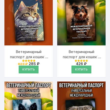
Ветеринарный
Ветеринарный
паспорт для кошек и
паспорт для кошек и
собак
собак
Первоначальная
Текущая
285
₽
426
₽
923
₽
Оценка
Оценка
международный
цена
цена:
международный
4.99
4.99
КУПИТЬ
КУПИТЬ
из 5
из 5
составляла
285 ₽.
923 ₽.