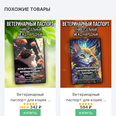
ПОХОЖИЕ ТОВАРЫ
Ветеринарный
Ветеринарный
паспорт для кошек и
паспорт для кошек и
собак
собак
Первоначальная
Текущая
342
₽
594
₽
748
₽
Оценка
Оценка
международный
цена
цена:
международный
4.99
4.99
КУПИТЬ
КУПИТЬ
из 5
из 5
составляла
342 ₽.