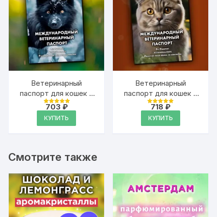
Ветеринарный
Ветеринарный
паспорт для кошек и
паспорт для кошек и
собак
собак
703
₽
718
₽
Оценка
Оценка
международный
международный
4.99
4.99
КУПИТЬ
КУПИТЬ
из 5
из 5
Смотрите также