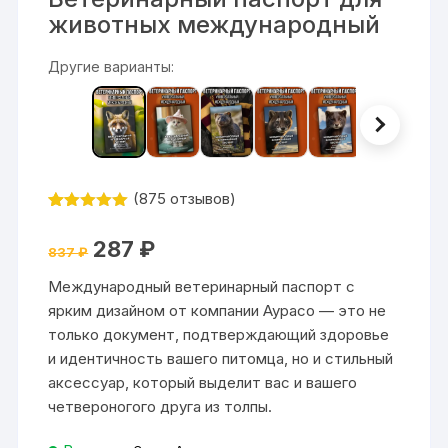
животных международный
Другие варианты:
(
875
отзывов)
Рейтинг
875
4.99
из 5
Первоначальная
Текущая
287
₽
на основе
837
₽
цена
цена:
опроса
составляла
287 ₽.
пользовател
Международный ветеринарный паспорт с
837 ₽.
ей
ярким дизайном от компании Аурасо — это не
только документ, подтверждающий здоровье
и идентичность вашего питомца, но и стильный
аксессуар, который выделит вас и вашего
четвероногого друга из толпы.