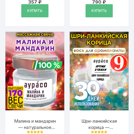
357
₽
790
₽
Оценка
Оценка
Аурасо, 50 мл, 1 шт.
4.87
4.79
из 5
из 5
КУПИТЬ
КУПИТЬ
Малина и мандарин
Шри-ланкийская
— натуральное
корица —
массажное масло,
ароматические