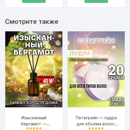
рождения, вечеринку,
вечеринку, годовщину
275 ₽.
483 ₽.
годовщину
с надписью
Смотрите также
Изысканный
Петигрейн — пудра
бергамот —
для объёма волос,
аромадиффузор
20 гр