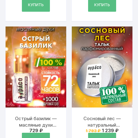
КУПИТЬ
КУПИТЬ
Острый базилик —
Сосновый лес —
масляные духи
натуральный
Первоначальная
Текущая
729
₽
1 239
₽
1 793
₽
Аурасо
ароматизированный
цена
цена:
тальк Аурасо для