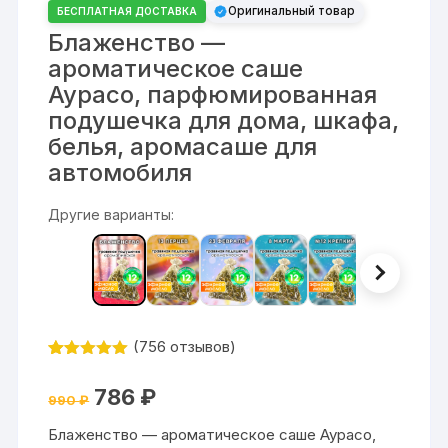
Оригинальный товар
БЕСПЛАТНАЯ ДОСТАВКА
Блаженство —
ароматическое саше
Аурасо, парфюмированная
подушечка для дома, шкафа,
белья, аромасаше для
автомобиля
Другие варианты:
(
756
отзывов)
Рейтинг
756
4.9
из 5
Первоначальная
Текущая
786
₽
на основе
990
₽
цена
цена:
опроса
составляла
786 ₽.
пользовател
Блаженство — ароматическое саше Аурасо,
990 ₽.
ей