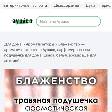
Перейти
Ветеринарные паспорта
Дезодоранты
Духи
Брио
к
содержимому
Для дома
>
Ароматизаторы
> Блаженство —
ароматическое саше Аурасо, парфюмированная
подушечка для дома, шкафа, белья, аромасаше для
автомобиля