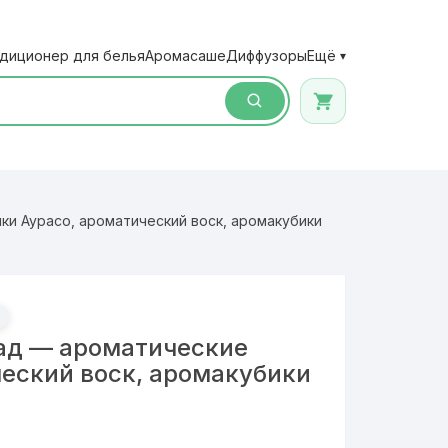
диционер для белья
Аромасаше
Диффузоры
Ещё
▾
ки Аурасо, ароматический воск, аромакубики
ад — ароматические
ческий воск, аромакубики