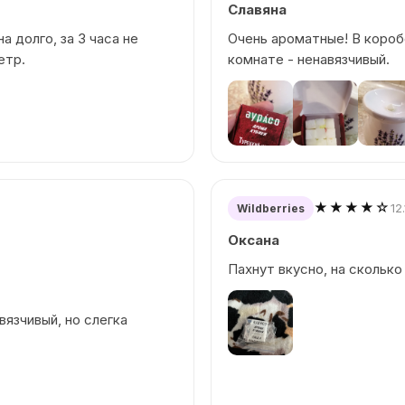
Славяна
а долго, за 3 часа не
Очень ароматные! В короб
етр.
комнате - ненавязчивый.
★★★★☆
12
Wildberries
Оксана
Пахнут вкусно, на сколько
вязчивый, но слегка