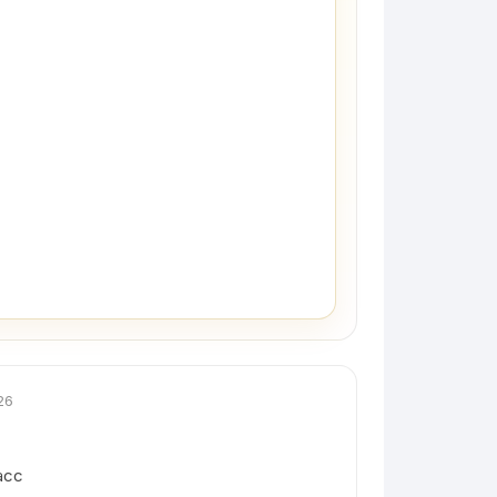
26
асс