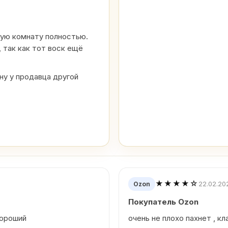
шую комнату полностью.
 так как тот воск ещё
у у продавца другой
★★★★☆
22.02.20
Ozon
Покупатель Ozon
хороший
очень не плохо пахнет , кл