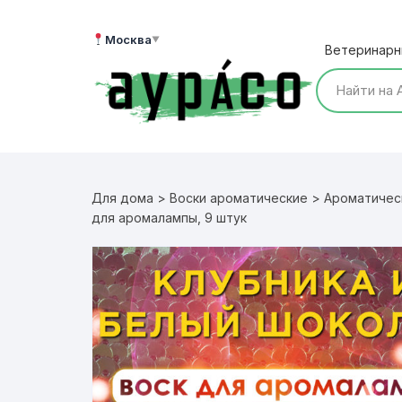
Перейти
к
Москва
▼
Ветеринарн
содержимому
Для дома
>
Воски ароматические
>
Ароматичес
для аромалампы, 9 штук