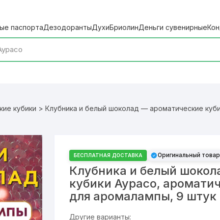
ые паспорта
Дезодоранты
Духи
Бриолин
Деньги сувенирные
Кон
кие кубики
> Клубника и белый шоколад — ароматические куби
Оригинальный товар
БЕСПЛАТНАЯ ДОСТАВКА
Клубника и белый шокол
кубики Аурасо, аромати
для аромалампы, 9 штук
Другие варианты: