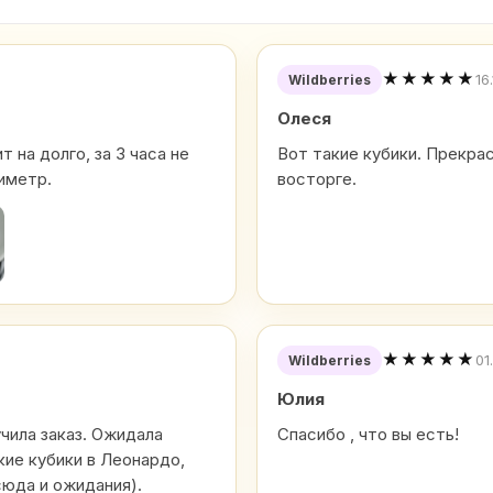
★★★★★
16
Wildberries
Олеся
 на долго, за 3 часа не
Вот такие кубики. Прекра
иметр.
восторге.
★★★★★
01
Wildberries
Юлия
учила заказ. Ожидала
Спасибо , что вы есть!
кие кубики в Леонардо,
сюда и ожидания).