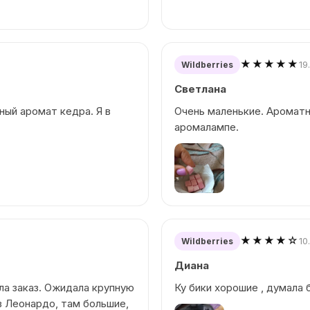
★★★★★
19
Wildberries
Светлана
ный аромат кедра. Я в
Очень маленькие. Ароматн
аромалампе.
★★★★☆
10
Wildberries
Диана
ила заказ. Ожидала крупную
Ку бики хорошие , думала 
в Леонардо, там большие,