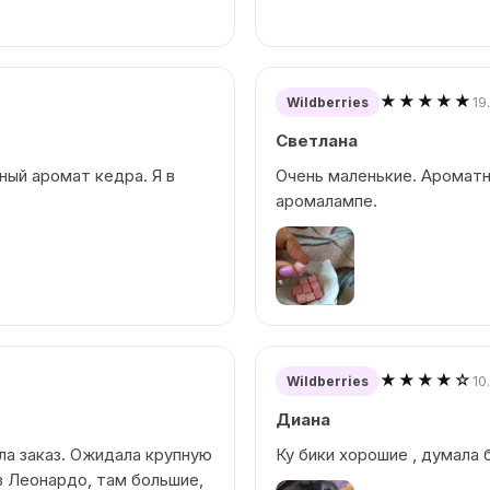
★★★★★
19
Wildberries
Светлана
ный аромат кедра. Я в
Очень маленькие. Ароматн
аромалампе.
★★★★☆
10
Wildberries
Диана
ила заказ. Ожидала крупную
Ку бики хорошие , думала 
в Леонардо, там большие,