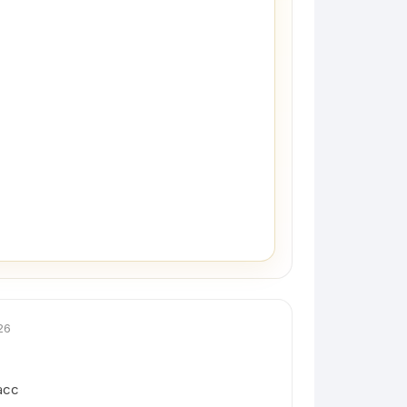
26
асс