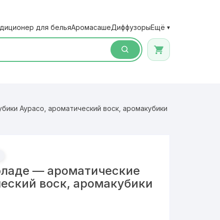
диционер для белья
Аромасаше
Диффузоры
Ещё
▾
бики Аурасо, ароматический воск, аромакубики
оладе — ароматические
ческий воск, аромакубики