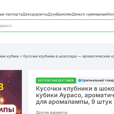
ые паспорта
Дезодоранты
Духи
Бриолин
Деньги сувенирные
Кон
кие кубики
> Кусочки клубники в шоколаде — ароматические ку
Оригинальный товар
БЕСПЛАТНАЯ ДОСТАВКА
Кусочки клубники в шок
кубики Аурасо, аромати
для аромалампы, 9 штук
Другие варианты: