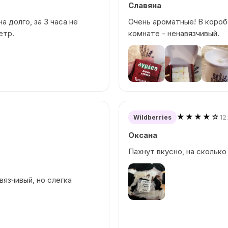
Славяна
а долго, за 3 часа не
Очень ароматные! В короб
етр.
комнате - ненавязчивый.
★★★★☆
12
Wildberries
Оксана
Пахнут вкусно, на сколько
вязчивый, но слегка