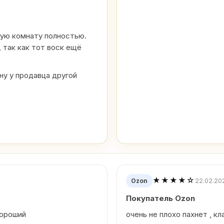
шую комнату полностью.
 так как тот воск ещё
у у продавца другой
★★★★☆
22.02.20
Ozon
Покупатель Ozon
хороший
очень не плохо пахнет , кл