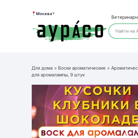
Перейти
к
Москва
▼
Ветеринарн
содержимому
Для дома
>
Воски ароматические
>
Ароматичес
для аромалампы, 9 штук