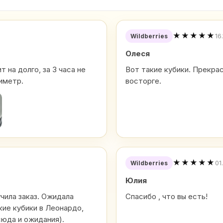
★★★★★
16
Wildberries
Олеся
 на долго, за 3 часа не
Вот такие кубики. Прекра
иметр.
восторге.
★★★★★
01
Wildberries
Юлия
учила заказ. Ожидала
Спасибо , что вы есть!
кие кубики в Леонардо,
сюда и ожидания).