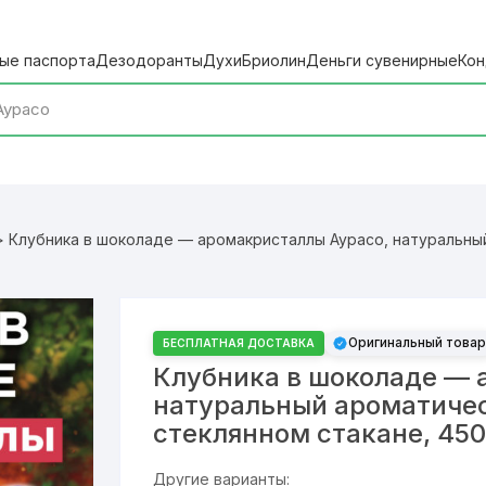
ые паспорта
Дезодоранты
Духи
Бриолин
Деньги сувенирные
Кон
 Клубника в шоколаде — аромакристаллы Аурасо, натуральны
Оригинальный товар
БЕСПЛАТНАЯ ДОСТАВКА
Клубника в шоколаде — 
натуральный ароматиче
стеклянном стакане, 450
Другие варианты: