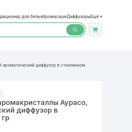
диционер для белья
Аромасаше
Диффузоры
Ещё
▾
й ароматический диффузор в стеклянном
аромакристаллы Аурасо,
ский диффузор в
 гр