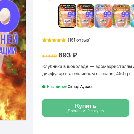
(
161
отзыв)
Рейтинг
161
4.85
из 5
Первоначальная
Текущая
693
₽
на основе
1 793
₽
цена
цена:
опроса
составляла
693 ₽.
пользовате
Клубника в шоколаде — аромакристаллы 
1
ля
793 ₽.
диффузор в стеклянном стакане, 450 гр
В наличии
Склад Аурасо
Купить
Доставим 10 августа