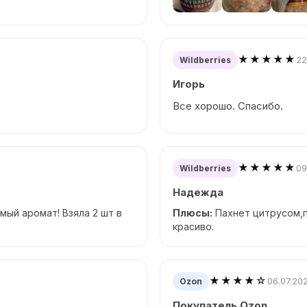
★★★★★
22
Wildberries
Игорь
Все хорошо. Спасибо.
★★★★★
09
Wildberries
Надежда
мый аромат! Взяла 2 шт в
Плюсы:
Пахнет цитрусом,п
красиво.
★★★★☆
06.07.20
Ozon
Покупатель Ozon