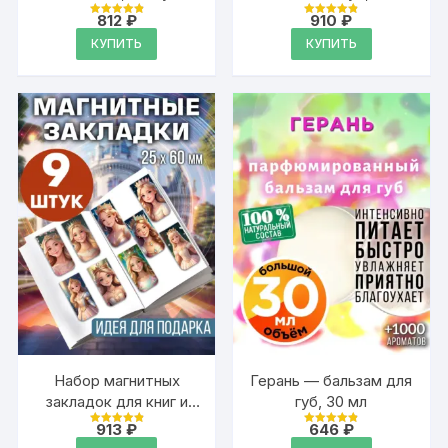
812
₽
910
₽
Оценка
Оценка
4.95
4.88
КУПИТЬ
КУПИТЬ
из 5
из 5
Набор магнитных
Герань — бальзам для
закладок для книг и
губ, 30 мл
учебников, 9 штук
913
₽
646
₽
Оценка
Оценка
4.95
4.88