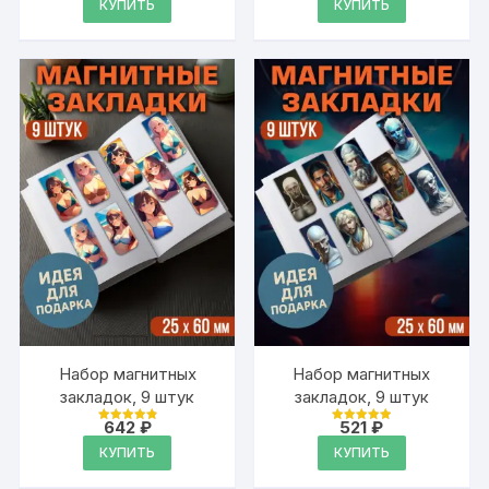
КУПИТЬ
КУПИТЬ
из 5
из 5
Набор магнитных
Набор магнитных
закладок, 9 штук
закладок, 9 штук
642
₽
521
₽
Оценка
Оценка
4.95
4.95
КУПИТЬ
КУПИТЬ
из 5
из 5