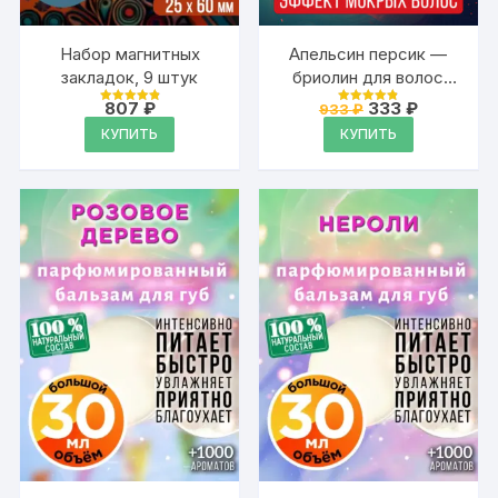
Набор магнитных
Апельсин персик —
закладок, 9 штук
бриолин для волос
Аурасо средней
Первоначальная
Текущая
807
₽
333
₽
933
₽
Оценка
Оценка
фиксации
цена
цена:
4.95
4.9
КУПИТЬ
КУПИТЬ
из 5
из 5
составляла
333 ₽.
933 ₽.