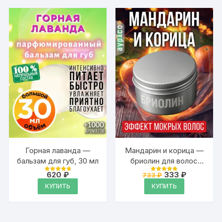
Горная лаванда —
Мандарин и корица —
бальзам для губ, 30 мл
бриолин для волос
Аурасо средней
Первоначальная
Текущая
620
₽
333
₽
733
₽
Оценка
Оценка
фиксации
цена
цена:
4.88
4.9
КУПИТЬ
КУПИТЬ
из 5
из 5
составляла
333 ₽.
733 ₽.