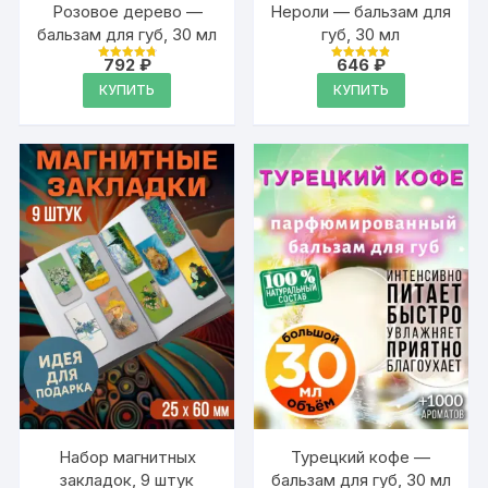
Розовое дерево —
Нероли — бальзам для
бальзам для губ, 30 мл
губ, 30 мл
792
₽
646
₽
Оценка
Оценка
4.88
4.88
КУПИТЬ
КУПИТЬ
из 5
из 5
Набор магнитных
Турецкий кофе —
закладок, 9 штук
бальзам для губ, 30 мл