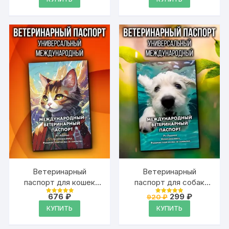
составляла
342 ₽.
748 ₽.
Ветеринарный
Ветеринарный
паспорт для кошек
паспорт для собак
международный
международный
Первоначальна
Текущая
676
₽
299
₽
920
₽
Оценка
Оценка
цена
цена:
4.99
4.99
КУПИТЬ
КУПИТЬ
из 5
из 5
составляла
299 ₽.
920 ₽.