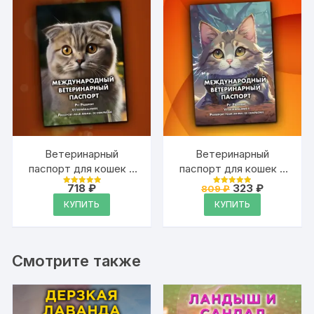
Ветеринарный
Ветеринарный
паспорт для кошек и
паспорт для кошек и
собак
собак
Первоначальна
Текущая
718
₽
323
₽
809
₽
Оценка
Оценка
международный
международный
цена
цена:
4.99
4.99
КУПИТЬ
КУПИТЬ
из 5
из 5
составляла
323 ₽.
809 ₽.
Смотрите также