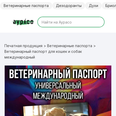
Перейти
Ветеринарные паспорта
Дезодоранты
Духи
Брио
к
содержимому
Печатная продукция
>
Ветеринарные паспорта
>
Ветеринарный паспорт для кошек и собак
международный