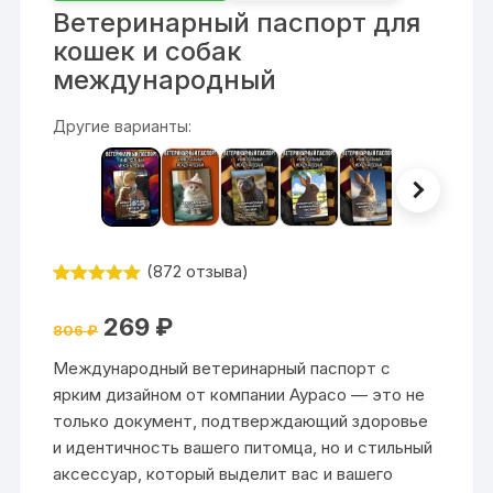
Ветеринарный паспорт для
кошек и собак
международный
Другие варианты:
(
872
отзыва)
Рейтинг
872
4.99
из 5
Первоначальная
Текущая
269
₽
на основе
806
₽
цена
цена:
опроса
составляла
269 ₽.
пользовател
Международный ветеринарный паспорт с
806 ₽.
ей
ярким дизайном от компании Аурасо — это не
только документ, подтверждающий здоровье
и идентичность вашего питомца, но и стильный
аксессуар, который выделит вас и вашего